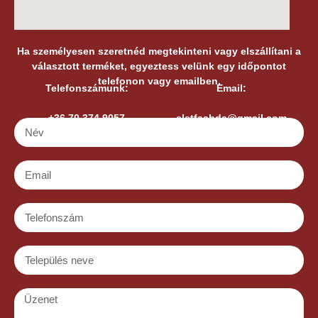
Ha személyesen szeretnéd megtekinteni vagy elszállítani a
választott terméket, egyeztess velünk egy időpontot
telefonon vagy emailben.
Telefonszámunk:
Email:
+36 70 374 9057
eletfaabda@gmail.com